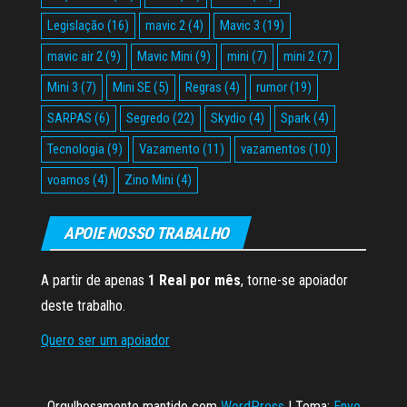
Legislação
(16)
mavic 2
(4)
Mavic 3
(19)
mavic air 2
(9)
Mavic Mini
(9)
mini
(7)
mini 2
(7)
Mini 3
(7)
Mini SE
(5)
Regras
(4)
rumor
(19)
SARPAS
(6)
Segredo
(22)
Skydio
(4)
Spark
(4)
Tecnologia
(9)
Vazamento
(11)
vazamentos
(10)
voamos
(4)
Zino Mini
(4)
APOIE NOSSO TRABALHO
A partir de apenas
1 Real por mês
, torne-se apoiador
deste trabalho.
Quero ser um apoiador
Orgulhosamente mantido com
WordPress
|
Tema:
Envo