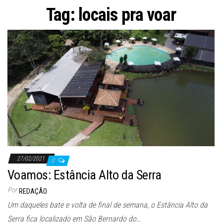
ã
Tag:
locais pra voar
o
27/02/2021
0
Voamos: Estância Alto da Serra
Por
REDAÇÃO
Um daqueles bate e volta de final de semana, o Estância Alto da
Serra fica localizado em São Bernardo do…