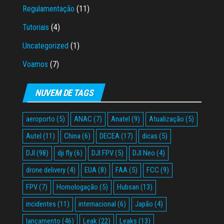
Regulamentação
(11)
Tutoriais
(4)
Uncategorized
(1)
Voamos
(7)
NUVEM DE TAGS
aeroporto
(5)
ANAC
(7)
Anatel
(9)
Atualização
(5)
Autel
(11)
China
(6)
DECEA
(17)
dicas
(5)
DJI
(98)
dji fly
(6)
DJI FPV
(5)
DJI Neo
(4)
drone delivery
(4)
EUA
(8)
FAA
(5)
FCC
(9)
FPV
(7)
Homologação
(5)
Hubsan
(13)
incidentes
(11)
internacional
(6)
Japão
(4)
lançamento
(46)
Leak
(22)
Leaks
(13)