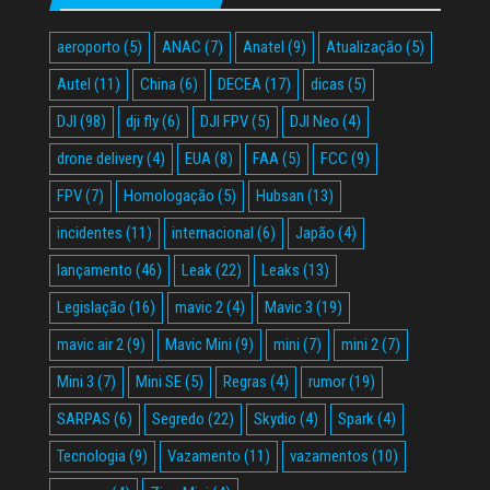
aeroporto
(5)
ANAC
(7)
Anatel
(9)
Atualização
(5)
Autel
(11)
China
(6)
DECEA
(17)
dicas
(5)
DJI
(98)
dji fly
(6)
DJI FPV
(5)
DJI Neo
(4)
drone delivery
(4)
EUA
(8)
FAA
(5)
FCC
(9)
FPV
(7)
Homologação
(5)
Hubsan
(13)
incidentes
(11)
internacional
(6)
Japão
(4)
lançamento
(46)
Leak
(22)
Leaks
(13)
Legislação
(16)
mavic 2
(4)
Mavic 3
(19)
mavic air 2
(9)
Mavic Mini
(9)
mini
(7)
mini 2
(7)
Mini 3
(7)
Mini SE
(5)
Regras
(4)
rumor
(19)
SARPAS
(6)
Segredo
(22)
Skydio
(4)
Spark
(4)
Tecnologia
(9)
Vazamento
(11)
vazamentos
(10)