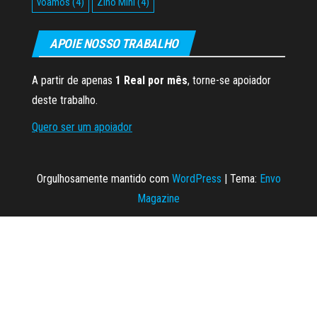
voamos
(4)
Zino Mini
(4)
APOIE NOSSO TRABALHO
A partir de apenas
1 Real por mês
, torne-se apoiador
deste trabalho.
Quero ser um apoiador
Orgulhosamente mantido com
WordPress
|
Tema:
Envo
Magazine