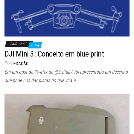
04/01/2022
0
DJI Mini 3: Conceito em blue print
Por
REDAÇÃO
Em um post do Twitter do @OsitaLV, foi apresentado um desenho
que pode nos dar pistas do que virá a…