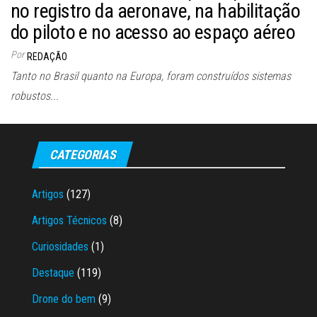
no registro da aeronave, na habilitação
do piloto e no acesso ao espaço aéreo
Por
REDAÇÃO
Tanto no Brasil quanto na Europa, foram construídos sistemas
robustos...
CATEGORIAS
Artigos
(127)
Artigos Técnicos
(8)
Curiosidades
(1)
Destaque
(119)
Drone do bem
(9)