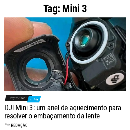
ã
Tag:
Mini 3
o
28/05/2023
0
DJI Mini 3: um anel de aquecimento para
resolver o embaçamento da lente
Por
REDAÇÃO