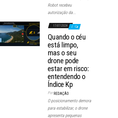
Robot recebeu
autorização da...
17/07/2026
0
Quando o céu
está limpo,
mas o seu
drone pode
estar em risco:
entendendo o
Índice Kp
Por
REDAÇÃO
O posicionamento demora
para estabilizar, o drone
apresenta pequenas