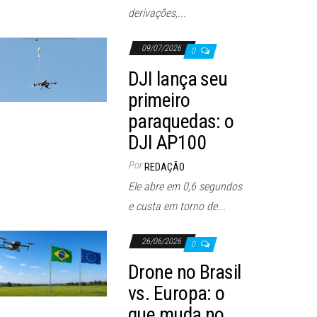
derivações,...
09/07/2026
0
DJI lança seu
primeiro
paraquedas: o
DJI AP100
Por
REDAÇÃO
Ele abre em 0,6 segundos
e custa em torno de...
26/06/2026
0
Drone no Brasil
vs. Europa: o
que muda no