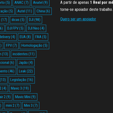
A partir de apenas
1 Real por m
rto
(5)
ANAC
(7)
Anatel
(9)
torne-se apoiador deste trabalho.
zação
(5)
Autel
(11)
China
(6)
Quero ser um apoiador
A
(17)
dicas
(5)
DJI
(98)
6)
DJI FPV
(5)
DJI Neo
(4)
delivery
(4)
EUA
(8)
FAA
(5)
)
FPV
(7)
Homologação
(5)
n
(13)
incidentes
(11)
acional
(6)
Japão
(4)
mento
(46)
Leak
(22)
(13)
Legislação
(16)
2
(4)
Mavic 3
(19)
ir 2
(9)
Mavic Mini
(9)
)
mini 2
(7)
Mini 3
(7)