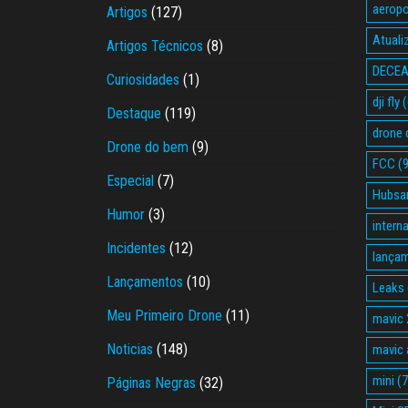
aeropo
Artigos
(127)
Atuali
Artigos Técnicos
(8)
DECE
Curiosidades
(1)
dji fly
(
Destaque
(119)
drone 
Drone do bem
(9)
FCC
(9
Especial
(7)
Hubsa
Humor
(3)
intern
Incidentes
(12)
lança
Lançamentos
(10)
Leaks
Meu Primeiro Drone
(11)
mavic 
Noticias
(148)
mavic a
mini
(7
Páginas Negras
(32)