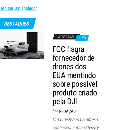
ero ser um apoiador
DESTAQUES
21/07/2026
0
FCC flagra
fornecedor de
drones dos
EUA mentindo
sobre possível
produto criado
pela DJI
Por
REDAÇÃO
Uma misteriosa empresa
conhecida como Odyssey