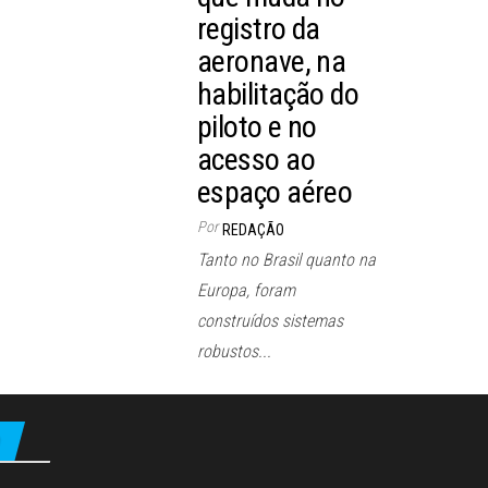
registro da
aeronave, na
habilitação do
piloto e no
acesso ao
espaço aéreo
Por
REDAÇÃO
Tanto no Brasil quanto na
Europa, foram
construídos sistemas
robustos...