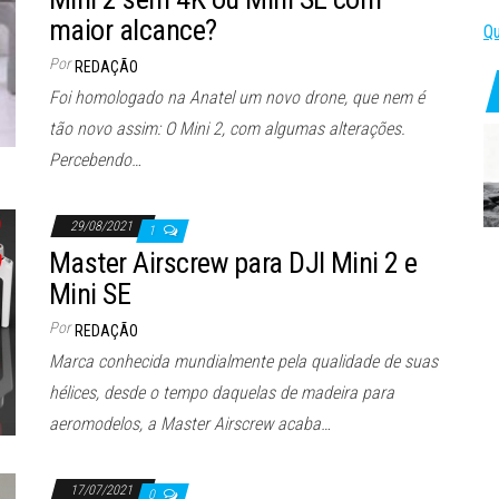
maior alcance?
Qu
Por
REDAÇÃO
Foi homologado na Anatel um novo drone, que nem é
tão novo assim: O Mini 2, com algumas alterações.
Percebendo…
29/08/2021
1
Master Airscrew para DJI Mini 2 e
Mini SE
Por
REDAÇÃO
Marca conhecida mundialmente pela qualidade de suas
hélices, desde o tempo daquelas de madeira para
aeromodelos, a Master Airscrew acaba…
17/07/2021
0