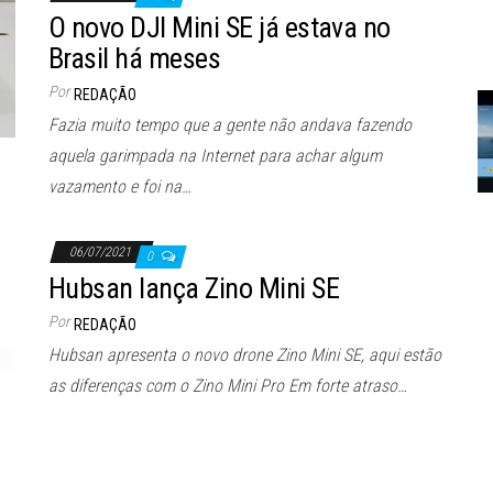
O novo DJI Mini SE já estava no
Brasil há meses
Por
REDAÇÃO
Fazia muito tempo que a gente não andava fazendo
aquela garimpada na Internet para achar algum
vazamento e foi na…
06/07/2021
0
Hubsan lança Zino Mini SE
Por
REDAÇÃO
Hubsan apresenta o novo drone Zino Mini SE, aqui estão
as diferenças com o Zino Mini Pro Em forte atraso…