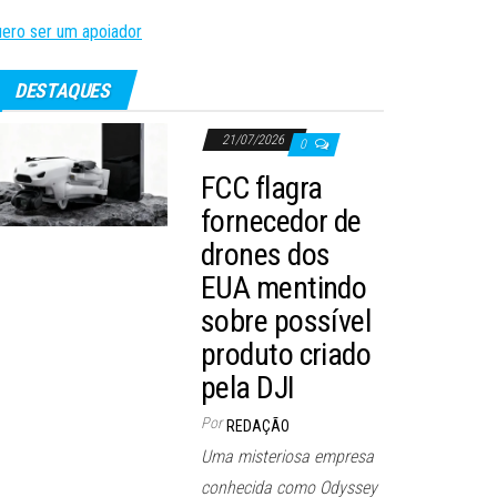
ero ser um apoiador
DESTAQUES
21/07/2026
0
FCC flagra
fornecedor de
drones dos
EUA mentindo
sobre possível
produto criado
pela DJI
Por
REDAÇÃO
Uma misteriosa empresa
conhecida como Odyssey