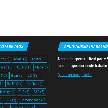
VEM DE TAGS
APOIE NOSSO TRABALHO
A partir de apenas
1 Real por m
rto
(5)
ANAC
(7)
Anatel
(9)
torne-se apoiador deste trabalho.
zação
(5)
Autel
(11)
China
(6)
Quero ser um apoiador
A
(17)
dicas
(5)
DJI
(98)
6)
DJI FPV
(5)
DJI Neo
(4)
delivery
(4)
EUA
(8)
FAA
(5)
)
FPV
(7)
Homologação
(5)