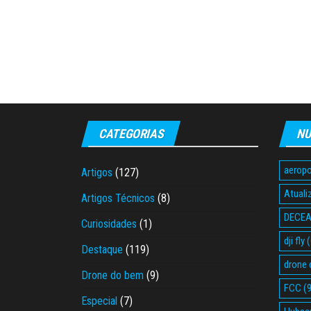
CATEGORIAS
NU
aeropo
Artigos
(127)
Atuali
Artigos Técnicos
(8)
DECE
Curiosidades
(1)
dji fly
(
Destaque
(119)
drone 
Drone do bem
(9)
FCC
(9
Especial
(7)