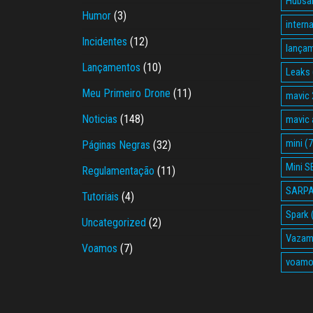
Hubsa
Humor
(3)
intern
Incidentes
(12)
lança
Lançamentos
(10)
Leaks
Meu Primeiro Drone
(11)
mavic 
Noticias
(148)
mavic a
mini
(7
Páginas Negras
(32)
Mini S
Regulamentação
(11)
SARP
Tutoriais
(4)
Spark
Uncategorized
(2)
Vazam
Voamos
(7)
voam