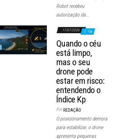
Robot recebeu
autorização da...
17/07/2026
0
Quando o céu
está limpo,
mas o seu
drone pode
estar em risco:
entendendo o
Índice Kp
Por
REDAÇÃO
O posicionamento demora
para estabilizar, o drone
apresenta pequenas