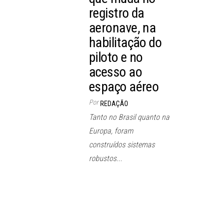
registro da
aeronave, na
habilitação do
piloto e no
acesso ao
espaço aéreo
Por
REDAÇÃO
Tanto no Brasil quanto na
Europa, foram
construídos sistemas
robustos...