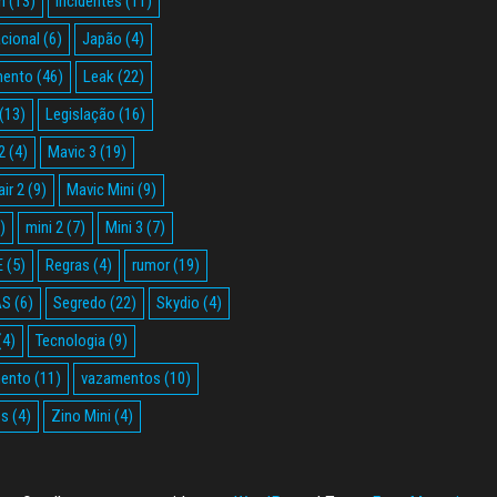
n
(13)
incidentes
(11)
acional
(6)
Japão
(4)
mento
(46)
Leak
(22)
(13)
Legislação
(16)
2
(4)
Mavic 3
(19)
ir 2
(9)
Mavic Mini
(9)
)
mini 2
(7)
Mini 3
(7)
E
(5)
Regras
(4)
rumor
(19)
AS
(6)
Segredo
(22)
Skydio
(4)
(4)
Tecnologia
(9)
ento
(11)
vazamentos
(10)
os
(4)
Zino Mini
(4)