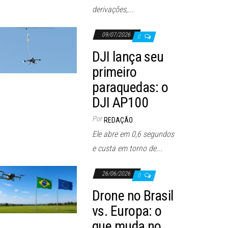
derivações,...
09/07/2026
0
DJI lança seu
primeiro
paraquedas: o
DJI AP100
Por
REDAÇÃO
Ele abre em 0,6 segundos
e custa em torno de...
26/06/2026
0
Drone no Brasil
vs. Europa: o
que muda no