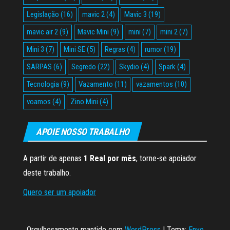
Legislação
(16)
mavic 2
(4)
Mavic 3
(19)
mavic air 2
(9)
Mavic Mini
(9)
mini
(7)
mini 2
(7)
Mini 3
(7)
Mini SE
(5)
Regras
(4)
rumor
(19)
SARPAS
(6)
Segredo
(22)
Skydio
(4)
Spark
(4)
Tecnologia
(9)
Vazamento
(11)
vazamentos
(10)
voamos
(4)
Zino Mini
(4)
APOIE NOSSO TRABALHO
A partir de apenas
1 Real por mês
, torne-se apoiador
deste trabalho.
Quero ser um apoiador
Orgulhosamente mantido com
WordPress
|
Tema:
Envo