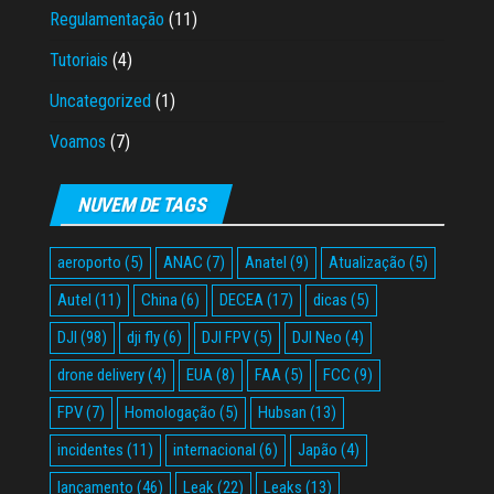
Regulamentação
(11)
Tutoriais
(4)
Uncategorized
(1)
Voamos
(7)
NUVEM DE TAGS
aeroporto
(5)
ANAC
(7)
Anatel
(9)
Atualização
(5)
Autel
(11)
China
(6)
DECEA
(17)
dicas
(5)
DJI
(98)
dji fly
(6)
DJI FPV
(5)
DJI Neo
(4)
drone delivery
(4)
EUA
(8)
FAA
(5)
FCC
(9)
FPV
(7)
Homologação
(5)
Hubsan
(13)
incidentes
(11)
internacional
(6)
Japão
(4)
lançamento
(46)
Leak
(22)
Leaks
(13)