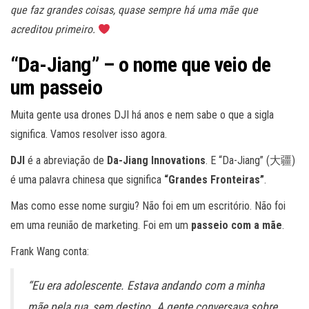
que faz grandes coisas, quase sempre há uma mãe que
acreditou primeiro.
“Da-Jiang” – o nome que veio de
um passeio
Muita gente usa drones DJI há anos e nem sabe o que a sigla
significa. Vamos resolver isso agora.
DJI
é a abreviação de
Da-Jiang Innovations
. E “Da-Jiang” (大疆)
é uma palavra chinesa que significa
“Grandes Fronteiras”
.
Mas como esse nome surgiu? Não foi em um escritório. Não foi
em uma reunião de marketing. Foi em um
passeio com a mãe
.
Frank Wang conta:
“Eu era adolescente. Estava andando com a minha
mãe pela rua, sem destino. A gente conversava sobre