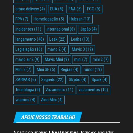
drone delivery
(4)
EUA
(8)
FAA
(5)
FCC
(9)
FPV
(7)
Homologação
(5)
Hubsan
(13)
incidentes
(11)
internacional
(6)
Japão
(4)
lançamento
(46)
Leak
(22)
Leaks
(13)
Legislação
(16)
mavic 2
(4)
Mavic 3
(19)
mavic air 2
(9)
Mavic Mini
(9)
mini
(7)
mini 2
(7)
Mini 3
(7)
Mini SE
(5)
Regras
(4)
rumor
(19)
SARPAS
(6)
Segredo
(22)
Skydio
(4)
Spark
(4)
Tecnologia
(9)
Vazamento
(11)
vazamentos
(10)
voamos
(4)
Zino Mini
(4)
APOIE NOSSO TRABALHO
A partir de apenas
1 Real por mês
, torne-se apoiador