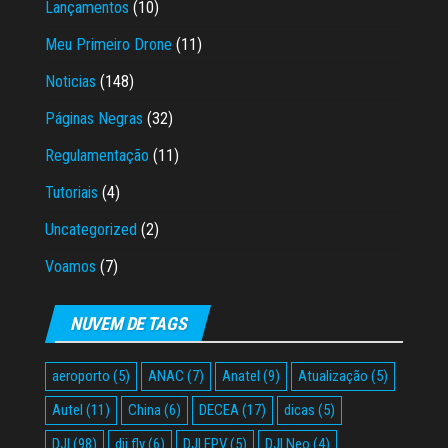
Lançamentos
(10)
Meu Primeiro Drone
(11)
Noticias
(148)
Páginas Negras
(32)
Regulamentação
(11)
Tutoriais
(4)
Uncategorized
(2)
Voamos
(7)
NUVEM DE TAGS
aeroporto
(5)
ANAC
(7)
Anatel
(9)
Atualização
(5)
Autel
(11)
China
(6)
DECEA
(17)
dicas
(5)
DJI
(98)
dji fly
(6)
DJI FPV
(5)
DJI Neo
(4)