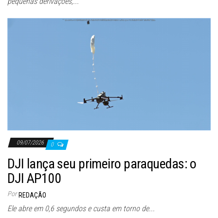
pequenas derivações,...
09/07/2026
0
DJI lança seu primeiro paraquedas: o
DJI AP100
Por
REDAÇÃO
Ele abre em 0,6 segundos e custa em torno de...