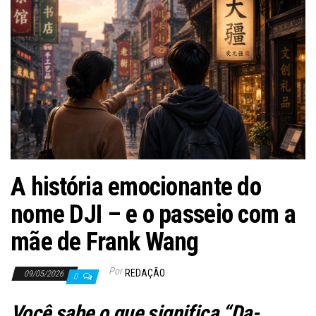
ã
o
A história emocionante do
nome DJI – e o passeio com a
mãe de Frank Wang
Por
REDAÇÃO
09/05/2026
0
Você sabe o que significa “Da-