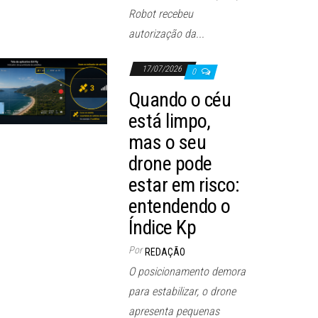
Robot recebeu
autorização da...
17/07/2026
0
Quando o céu
está limpo,
mas o seu
drone pode
estar em risco:
entendendo o
Índice Kp
Por
REDAÇÃO
O posicionamento demora
para estabilizar, o drone
apresenta pequenas