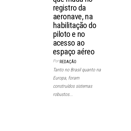
registro da
aeronave, na
habilitação do
piloto e no
acesso ao
espaço aéreo
Por
REDAÇÃO
Tanto no Brasil quanto na
Europa, foram
construídos sistemas
robustos...