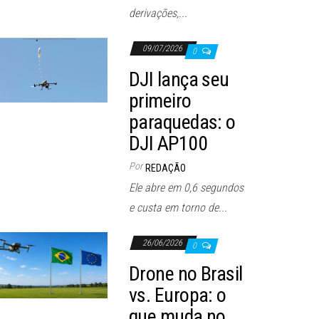
derivações,...
09/07/2026
0
DJI lança seu
primeiro
paraquedas: o
DJI AP100
Por
REDAÇÃO
Ele abre em 0,6 segundos
e custa em torno de...
26/06/2026
0
Drone no Brasil
vs. Europa: o
que muda no