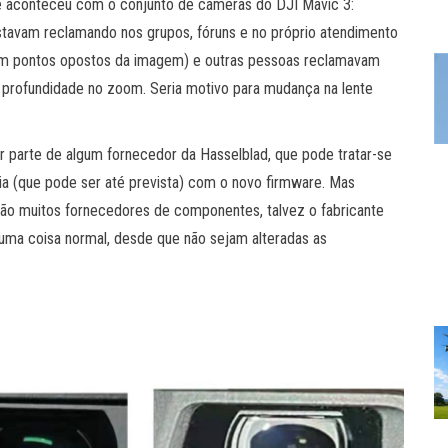
te aconteceu com o conjunto de câmeras do DJI Mavic 3:
tavam reclamando nos grupos, fóruns e no próprio atendimento
s em pontos opostos da imagem) e outras pessoas reclamavam
 profundidade no zoom. Seria motivo para mudança na lente
 parte de algum fornecedor da Hasselblad, que pode tratar-se
ria (que pode ser até prevista) com o novo firmware. Mas
são muitos fornecedores de componentes, talvez o fabricante
 uma coisa normal, desde que não sejam alteradas as