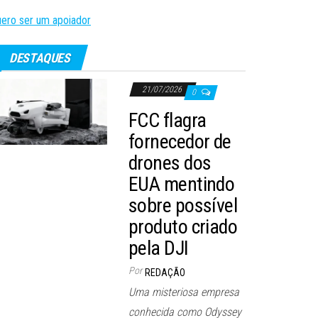
ero ser um apoiador
DESTAQUES
21/07/2026
0
FCC flagra
fornecedor de
drones dos
EUA mentindo
sobre possível
produto criado
pela DJI
Por
REDAÇÃO
Uma misteriosa empresa
conhecida como Odyssey