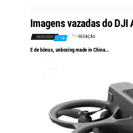
Imagens vazadas do DJI A
Por
REDAÇÃO
28/03/2024
0
E de bônus, unboxing made in China…