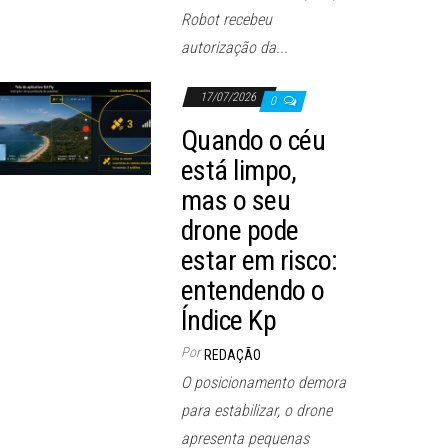
Robot recebeu
autorização da...
17/07/2026
0
Quando o céu
está limpo,
mas o seu
drone pode
estar em risco:
entendendo o
Índice Kp
Por
REDAÇÃO
O posicionamento demora
para estabilizar, o drone
apresenta pequenas