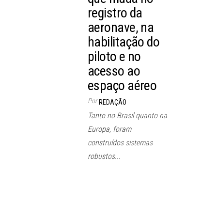
registro da
aeronave, na
habilitação do
piloto e no
acesso ao
espaço aéreo
Por
REDAÇÃO
Tanto no Brasil quanto na
Europa, foram
construídos sistemas
robustos...