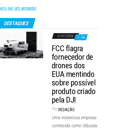
ero ser um apoiador
DESTAQUES
21/07/2026
0
FCC flagra
fornecedor de
drones dos
EUA mentindo
sobre possível
produto criado
pela DJI
Por
REDAÇÃO
Uma misteriosa empresa
conhecida como Odyssey