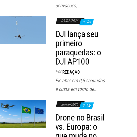
derivações,...
09/07/2026
0
DJI lança seu
primeiro
paraquedas: o
DJI AP100
Por
REDAÇÃO
Ele abre em 0,6 segundos
e custa em torno de...
26/06/2026
0
Drone no Brasil
vs. Europa: o
que muda no