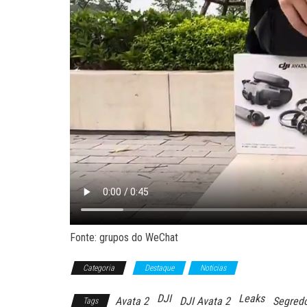
Fonte: grupos do WeChat
Categoria
Destaque
Noticias
DJI
Leaks
Avata 2
DJI Avata 2
Segred
Tags