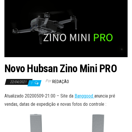
ã
o
Novo Hubsan Zino Mini PRO
Por
REDAÇÃO
22/04/2021
1
Atualizado 20200509-21:00 – Site da
Banggood
anuncia pré
vendas, datas de expedição e novas fotos do controle :