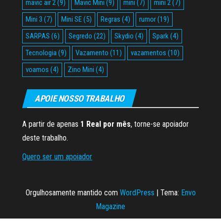
mavic air 2
(9)
Mavic Mini
(9)
mini
(7)
mini 2
(7)
Mini 3
(7)
Mini SE
(5)
Regras
(4)
rumor
(19)
SARPAS
(6)
Segredo
(22)
Skydio
(4)
Spark
(4)
Tecnologia
(9)
Vazamento
(11)
vazamentos
(10)
voamos
(4)
Zino Mini
(4)
APOIE NOSSO TRABALHO
A partir de apenas
1 Real por mês
, torne-se apoiador
deste trabalho.
Quero ser um apoiador
Orgulhosamente mantido com
WordPress
|
Tema:
Envo
Magazine