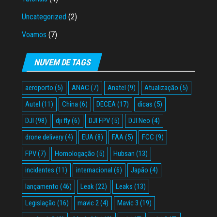
Uncategorized
(2)
Voamos
(7)
NUVEM DE TAGS
aeroporto
(5)
ANAC
(7)
Anatel
(9)
Atualização
(5)
Autel
(11)
China
(6)
DECEA
(17)
dicas
(5)
DJI
(98)
dji fly
(6)
DJI FPV
(5)
DJI Neo
(4)
drone delivery
(4)
EUA
(8)
FAA
(5)
FCC
(9)
FPV
(7)
Homologação
(5)
Hubsan
(13)
incidentes
(11)
internacional
(6)
Japão
(4)
lançamento
(46)
Leak
(22)
Leaks
(13)
Legislação
(16)
mavic 2
(4)
Mavic 3
(19)