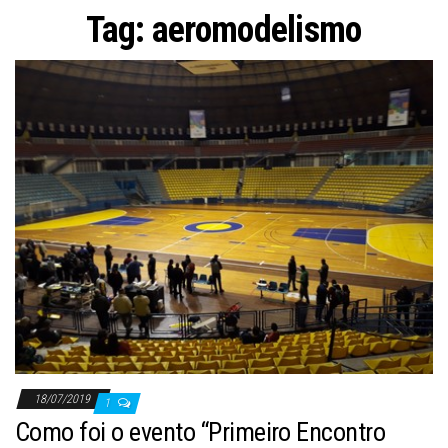
ã
Tag:
aeromodelismo
o
18/07/2019
1
Como foi o evento “Primeiro Encontro