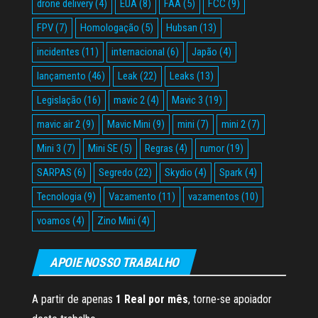
drone delivery
(4)
EUA
(8)
FAA
(5)
FCC
(9)
FPV
(7)
Homologação
(5)
Hubsan
(13)
incidentes
(11)
internacional
(6)
Japão
(4)
lançamento
(46)
Leak
(22)
Leaks
(13)
Legislação
(16)
mavic 2
(4)
Mavic 3
(19)
mavic air 2
(9)
Mavic Mini
(9)
mini
(7)
mini 2
(7)
Mini 3
(7)
Mini SE
(5)
Regras
(4)
rumor
(19)
SARPAS
(6)
Segredo
(22)
Skydio
(4)
Spark
(4)
Tecnologia
(9)
Vazamento
(11)
vazamentos
(10)
voamos
(4)
Zino Mini
(4)
APOIE NOSSO TRABALHO
A partir de apenas
1 Real por mês
, torne-se apoiador