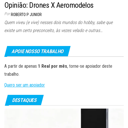
Opinião: Drones X Aeromodelos
Por
ROBERTO P JUNIOR
Quem viveu (e vive) nesses dois mundos do hobby, sabe que
existe um certo preconceito, às vezes velado e outras…
APOIE NOSSO TRABALHO
A partir de apenas
1 Real por mês
, torne-se apoiador deste
trabalho.
Quero ser um apoiador
DESTAQUES