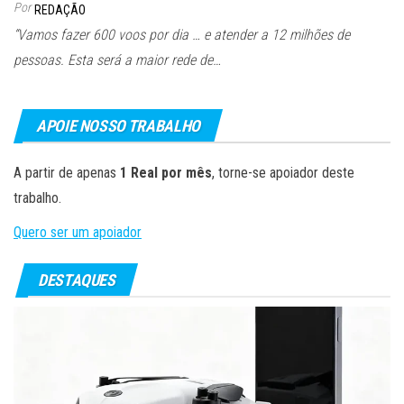
Por
REDAÇÃO
“Vamos fazer 600 voos por dia … e atender a 12 milhões de
pessoas. Esta será a maior rede de…
APOIE NOSSO TRABALHO
A partir de apenas
1 Real por mês
, torne-se apoiador deste
trabalho.
Quero ser um apoiador
DESTAQUES