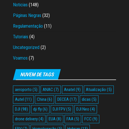
Noticias
(148)
Páginas Negras
(32)
Regulamentação
(11)
Tutoriais
(4)
Uncategorized
(2)
Voamos
(7)
NUVEM DE TAGS
aeroporto
(5)
ANAC
(7)
Anatel
(9)
Atualização
(5)
Autel
(11)
China
(6)
DECEA
(17)
dicas
(5)
DJI
(98)
dji fly
(6)
DJI FPV
(5)
DJI Neo
(4)
drone delivery
(4)
EUA
(8)
FAA
(5)
FCC
(9)
FPV
(7)
Homologação
(5)
Hubsan
(13)