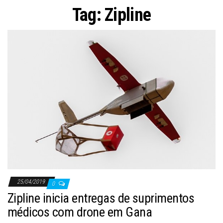
ã
Tag:
Zipline
o
25/04/2019
0
Zipline inicia entregas de suprimentos
médicos com drone em Gana