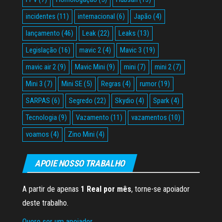
incidentes
(11)
internacional
(6)
Japão
(4)
lançamento
(46)
Leak
(22)
Leaks
(13)
Legislação
(16)
mavic 2
(4)
Mavic 3
(19)
mavic air 2
(9)
Mavic Mini
(9)
mini
(7)
mini 2
(7)
Mini 3
(7)
Mini SE
(5)
Regras
(4)
rumor
(19)
SARPAS
(6)
Segredo
(22)
Skydio
(4)
Spark
(4)
Tecnologia
(9)
Vazamento
(11)
vazamentos
(10)
voamos
(4)
Zino Mini
(4)
APOIE NOSSO TRABALHO
A partir de apenas
1 Real por mês
, torne-se apoiador
deste trabalho.
Quero ser um apoiador