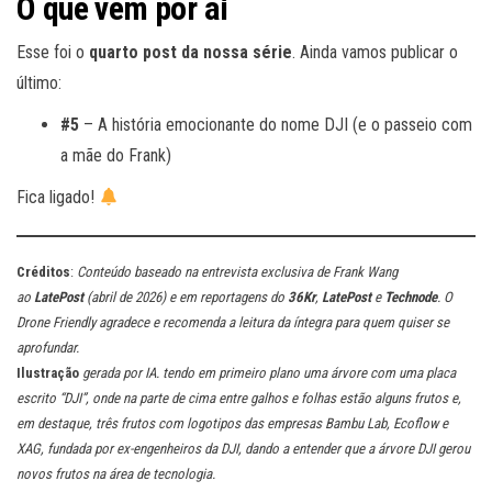
O que vem por aí
Esse foi o
quarto post da nossa série
. Ainda vamos publicar o
último:
#5
– A história emocionante do nome DJI (e o passeio com
a mãe do Frank)
Fica ligado!
Créditos
:
Conteúdo baseado na entrevista exclusiva de Frank Wang
ao
LatePost
(abril de 2026) e em reportagens do
36Kr
,
LatePost
e
Technode
. O
Drone Friendly agradece e recomenda a leitura da íntegra para quem quiser se
aprofundar.
Ilustração
gerada por IA. tendo em primeiro plano uma árvore com uma placa
escrito “DJI”, onde na parte de cima entre galhos e folhas estão alguns frutos e,
em destaque, três frutos com logotipos das empresas Bambu Lab, Ecoflow e
XAG, fundada por ex-engenheiros da DJI, dando a entender que a árvore DJI gerou
novos frutos na área de tecnologia.