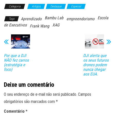
Categoria
Artigos
Destaque
Especial
Bambu Lab
Escola
Aprendizado
empreendorismo
Tags
de Executivos
XAG
Frank Wang
Por que a DJI
DJI alerta que
NÃO fez carros
os seus futuros
(estratégia e
drones podem
foco)
nunca chegar
aos EUA.
Deixe um comentário
O seu endereço de e-mail não será publicado.
Campos
obrigatórios são marcados com
*
Comentário
*