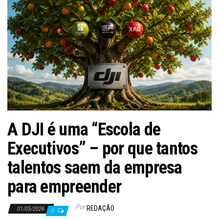
ã
o
A DJI é uma “Escola de
Executivos” – por que tantos
talentos saem da empresa
para empreender
Por
REDAÇÃO
01/05/2026
0