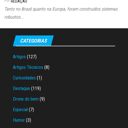
Por
REDAÇÃO
Tanto no Brasil quanto na Europa, foram construídos sistemas
robustos...
CATEGORIAS
Artigos
(127)
Artigos Técnicos
(8)
Curiosidades
(1)
Destaque
(119)
Drone do bem
(9)
Especial
(7)
Humor
(3)