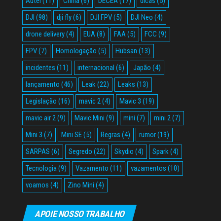
Autel
(11)
China
(6)
DECEA
(17)
dicas
(5)
DJI
(98)
dji fly
(6)
DJI FPV
(5)
DJI Neo
(4)
drone delivery
(4)
EUA
(8)
FAA
(5)
FCC
(9)
FPV
(7)
Homologação
(5)
Hubsan
(13)
incidentes
(11)
internacional
(6)
Japão
(4)
lançamento
(46)
Leak
(22)
Leaks
(13)
Legislação
(16)
mavic 2
(4)
Mavic 3
(19)
mavic air 2
(9)
Mavic Mini
(9)
mini
(7)
mini 2
(7)
Mini 3
(7)
Mini SE
(5)
Regras
(4)
rumor
(19)
SARPAS
(6)
Segredo
(22)
Skydio
(4)
Spark
(4)
Tecnologia
(9)
Vazamento
(11)
vazamentos
(10)
voamos
(4)
Zino Mini
(4)
APOIE NOSSO TRABALHO