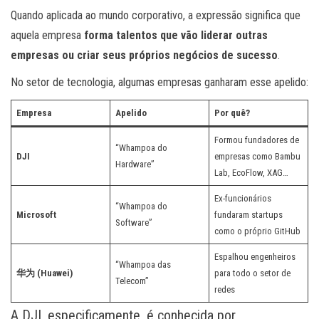
Quando aplicada ao mundo corporativo, a expressão significa que
aquela empresa
forma talentos que vão liderar outras
empresas ou criar seus próprios negócios de sucesso
.
No setor de tecnologia, algumas empresas ganharam esse apelido:
Empresa
Apelido
Por quê?
Formou fundadores de
“Whampoa do
DJI
empresas como Bambu
Hardware”
Lab, EcoFlow, XAG…
Ex-funcionários
“Whampoa do
Microsoft
fundaram startups
Software”
como o próprio GitHub
Espalhou engenheiros
“Whampoa das
华为 (Huawei)
para todo o setor de
Telecom”
redes
A DJI, especificamente, é conhecida por