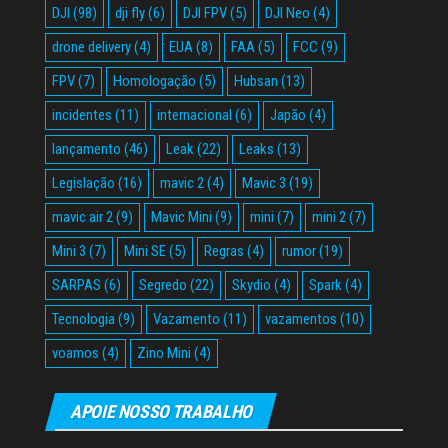
DJI
(98)
dji fly
(6)
DJI FPV
(5)
DJI Neo
(4)
drone delivery
(4)
EUA
(8)
FAA
(5)
FCC
(9)
FPV
(7)
Homologação
(5)
Hubsan
(13)
incidentes
(11)
internacional
(6)
Japão
(4)
lançamento
(46)
Leak
(22)
Leaks
(13)
Legislação
(16)
mavic 2
(4)
Mavic 3
(19)
mavic air 2
(9)
Mavic Mini
(9)
mini
(7)
mini 2
(7)
Mini 3
(7)
Mini SE
(5)
Regras
(4)
rumor
(19)
SARPAS
(6)
Segredo
(22)
Skydio
(4)
Spark
(4)
Tecnologia
(9)
Vazamento
(11)
vazamentos
(10)
voamos
(4)
Zino Mini
(4)
APOIE NOSSO TRABALHO