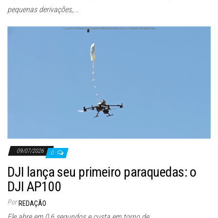
pequenas derivações,...
09/07/2026
0
DJI lança seu primeiro paraquedas: o
DJI AP100
Por
REDAÇÃO
Ele abre em 0,6 segundos e custa em torno de...