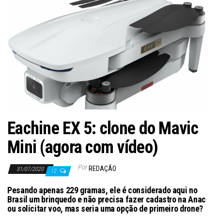
ã
o
Eachine EX 5: clone do Mavic
Mini (agora com vídeo)
Por
REDAÇÃO
31/07/2020
12
Pesando apenas 229 gramas, ele é considerado aqui no
Brasil um brinquedo e não precisa fazer cadastro na Anac
ou solicitar voo, mas seria uma opção de primeiro drone?