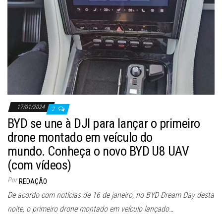
17/01/2024
2
BYD se une à DJI para lançar o primeiro
drone montado em veículo do
mundo. Conheça o novo BYD U8 UAV
(com vídeos)
Por
REDAÇÃO
De acordo com notícias de 16 de janeiro, no BYD Dream Day desta
noite, o primeiro drone montado em veículo lançado…