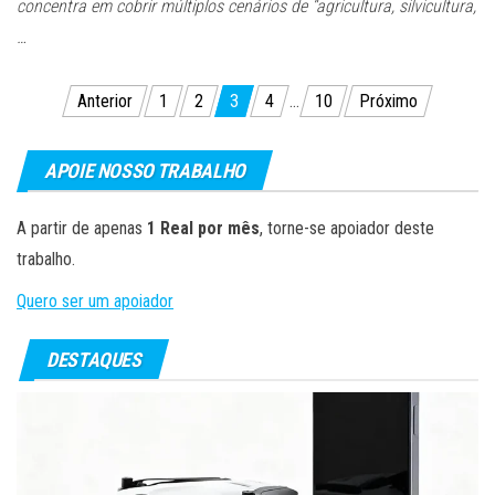
concentra em cobrir múltiplos cenários de “agricultura, silvicultura,
…
Paginação
Anterior
1
2
3
4
…
10
Próximo
de
posts
APOIE NOSSO TRABALHO
A partir de apenas
1 Real por mês
, torne-se apoiador deste
trabalho.
Quero ser um apoiador
DESTAQUES