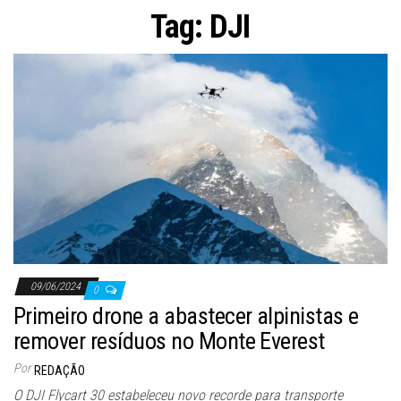
ã
Tag:
DJI
o
09/06/2024
0
Primeiro drone a abastecer alpinistas e
remover resíduos no Monte Everest
Por
REDAÇÃO
O DJI Flycart 30 estabeleceu novo recorde para transporte