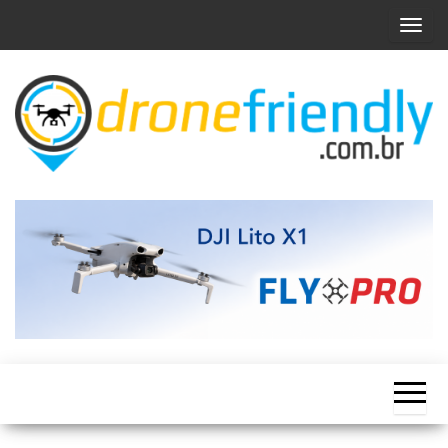
Skip
A
to
l
the
t
content
e
r
n
a
Um guia
Drone
com locais
r
Friendly
e muita
n
informação
para você
a
voar
v
e
g
a
ç