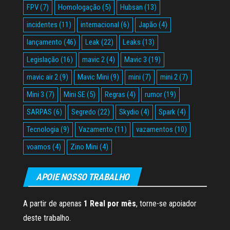
FPV
(7)
Homologação
(5)
Hubsan
(13)
incidentes
(11)
internacional
(6)
Japão
(4)
lançamento
(46)
Leak
(22)
Leaks
(13)
Legislação
(16)
mavic 2
(4)
Mavic 3
(19)
mavic air 2
(9)
Mavic Mini
(9)
mini
(7)
mini 2
(7)
Mini 3
(7)
Mini SE
(5)
Regras
(4)
rumor
(19)
SARPAS
(6)
Segredo
(22)
Skydio
(4)
Spark
(4)
Tecnologia
(9)
Vazamento
(11)
vazamentos
(10)
voamos
(4)
Zino Mini
(4)
APOIE NOSSO TRABALHO
A partir de apenas
1 Real por mês
, torne-se apoiador
deste trabalho.